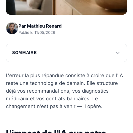
Par
Mathieu Renard
Publié le 11/05/2026
SOMMAIRE
L'impact de l'IA sur notre communication
Les nouvelles dynamiques de consommation
L'erreur la plus répandue consiste à croire que l'IA
par l'IA
reste une technologie de demain. Elle structure
déjà vos recommandations, vos diagnostics
Questions fréquentes
médicaux et vos contrats bancaires. Le
changement n'est pas à venir — il opère.