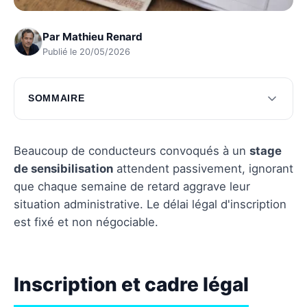
Par
Mathieu Renard
Publié le 20/05/2026
SOMMAIRE
Inscription et cadre légal
Les coûts et options de financement
Beaucoup de conducteurs convoqués à un
stage
de sensibilisation
attendent passivement, ignorant
Questions fréquentes
que chaque semaine de retard aggrave leur
situation administrative. Le délai légal d'inscription
est fixé et non négociable.
Inscription et cadre légal