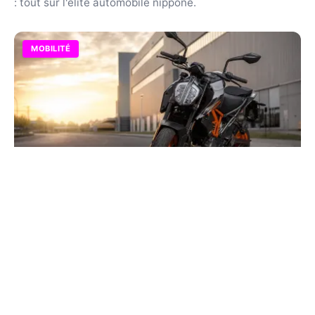
: tout sur l'élite automobile nippone.
MOBILITÉ
Moto 125 la plus puissante : le top
performance 2026
Comparez les modèles leaders comme la KTM Duke ou
la Yamaha MT-125. Accélération, vitesse et fiche
technique pour bien choisir votre future machine en