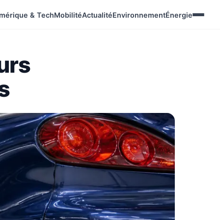
mérique & Tech
Mobilité
Actualité
Environnement
Énergie
eurs
s